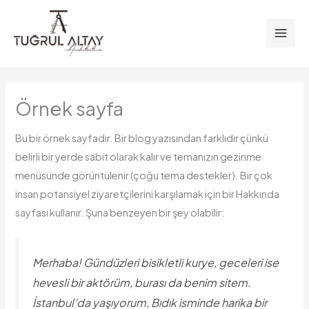
İçeriğe
Mai
atla
Men
Örnek sayfa
Bu bir örnek sayfadır. Bir blog yazısından farklıdır çünkü
belirli bir yerde sabit olarak kalır ve temanızın gezinme
menüsünde görüntülenir (çoğu tema destekler). Bir çok
insan potansiyel ziyaretçilerini karşılamak için bir Hakkında
sayfası kullanır. Şuna benzeyen bir şey olabilir:
Merhaba! Gündüzleri bisikletli kurye, geceleri ise
hevesli bir aktörüm, burası da benim sitem.
İstanbul’da yaşıyorum, Bıdık isminde harika bir